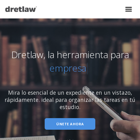
Síguenos en Facebook
Síguenos en Instagram
Dretlaw, la herramienta para
Twitteanos #dretlaw
empresa
Envíanos un correo
Mira lo esencial de un expediente en un vistazo,
rápidamente.
ideal para organizar las tareas en tú
estudio.
0810 268 3738
ÚNETE AHORA