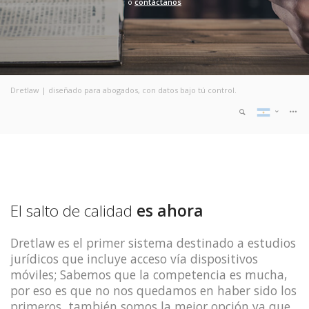
ó
contáctanos
Centrarte en lo más importante
Con DRETLAW ve lo esencial de un expediente en un
vistazo, rápidamente.-
Dretlaw | diseñado para abogados, con datos bajo tú control.
El salto de calidad
es ahora
Dretlaw es el primer sistema destinado a estudios
jurídicos que incluye acceso vía dispositivos
móviles; Sabemos que la competencia es mucha,
por eso es que no nos quedamos en haber sido los
primeros, también somos la mejor opción ya que