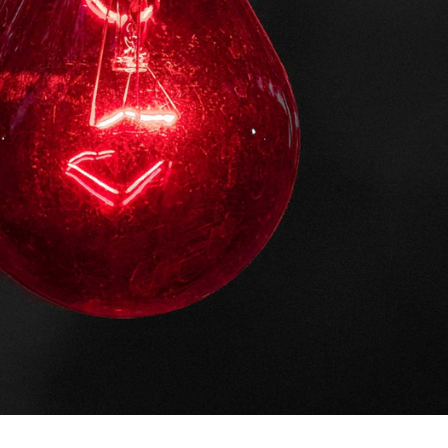
Contacto Directo
stagram
Facebook
itter
Instagram
Centrarte en lo más importante
Twitter
Con DRETLAW ve lo esencial de un
expediente en un vistazo,
rápidamente.-