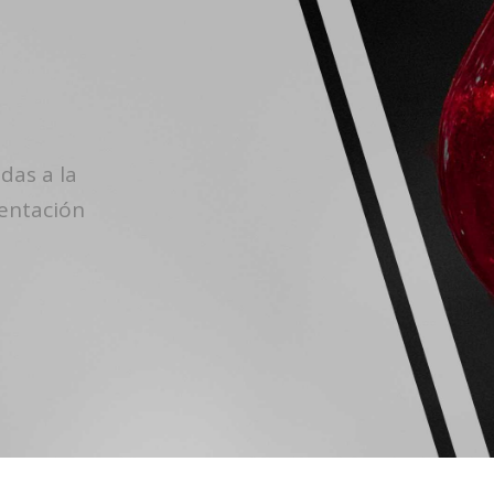
In
Búsquedas Inteligentes
Tw
das a la
mentación